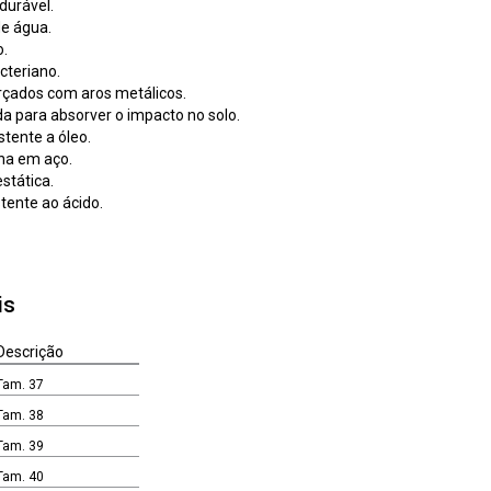
durável.
de água.
o.
cteriano.
orçados com aros metálicos.
a para absorver o impacto no solo.
stente a óleo.
lha em aço.
stática.
tente ao ácido.
is
Descrição
Tam. 37
Tam. 38
Tam. 39
Tam. 40