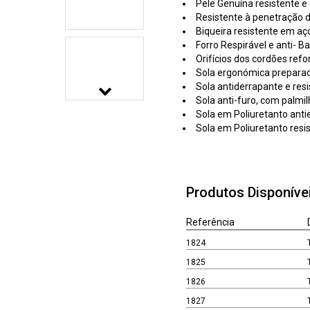
Pele Genuína resistente e 
Resistente à penetração 
Biqueira resistente em aç
Forro Respirável e anti- Ba
Orifícios dos cordões ref
Sola ergonómica preparad
Sola antiderrapante e resi
Sola anti-furo, com palmi
Sola em Poliuretanto antie
Sola em Poliuretanto resis
Produtos Disponíve
Referência
1824
1825
1826
1827