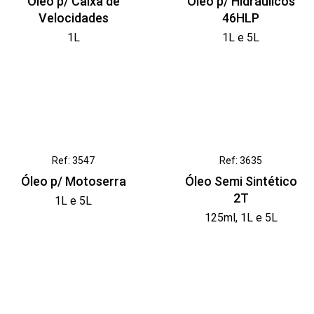
Óleo p/ Caixa de
Óleo p/ Hidráulicos
Velocidades
46HLP
1L
1L e 5L
Ref: 3547
Ref: 3635
Óleo p/ Motoserra
Óleo Semi Sintético
2T
1L e 5L
125ml, 1L e 5L