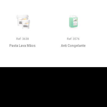
Ref: 3638
Ref: 3576
Pasta Lava Mãos
Anti Congelante
Fique ligado às
novidades Serfer
+351 255 491 218
(Chamada para a rede fixa nacional)