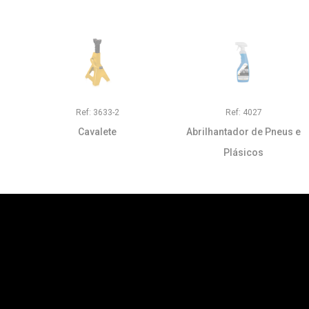
Ref: 3633-2
Ref: 4027
Cavalete
Abrilhantador de Pneus e
Plásicos
Sobre
Produtos
Uma marca da empresa:
Catálogos/Novidades