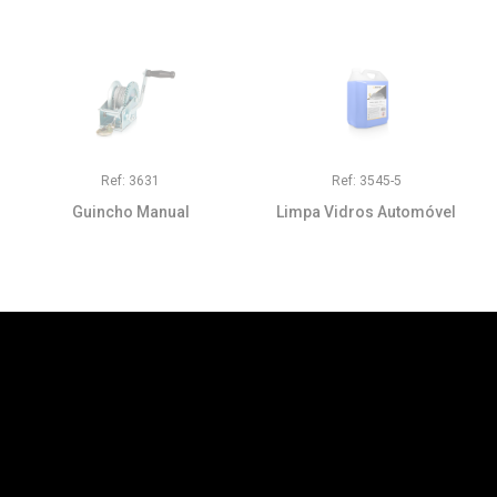
Ref: 3631
Ref: 3545-5
Guincho Manual
Limpa Vidros Automóvel
geral@serfer.pt
Rua das Fontaínhas, 574
Zona Industrial de Airães