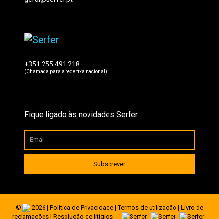
+351 255 491 218
(Chamada para a rede fixa nacional)
Fique ligado às novidades Serfer
©
2026 |
Política de Privacidade
|
Termos de utilização
|
Livro de
reclamações
|
Resolução de litígios