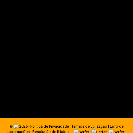
geral@serfer.pt
+351 255 491 218
(Chamada para a rede fixa nacional)
Fique ligado às novidades Serfer
©
2026 |
Política de Privacidade
|
Termos de utilização
|
Livro de
reclamações
|
Resolução de litígios